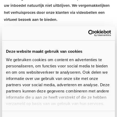
uw inboedel natuurlijk niet uitblijven. We vergemakkelijken
het verhuisproces door onze klanten via videobellen een
virtueel bezoek aan te bieden.
Het virtuele bezoek aan uw huis geeft de verhuisconsulent van
UTS Van der Geest een schatting van het te verhuizen volume.
Gemak dient immers de mens, ook de mens die wil verhuizen.
Deze website maakt gebruik van cookies
Een taxatie via een persoonlijk bezoek van de UTS Van der
We gebruiken cookies om content en advertenties te
Geest-taxateur blijft natuurlijk ook mogelijk.
personaliseren, om functies voor social media te bieden
en om ons websiteverkeer te analyseren. Ook delen we
Mocht u met ons willen overleggen, neem gerust even
contact
informatie over uw gebruik van onze site met onze
op.
partners voor social media, adverteren en analyse. Deze
partners kunnen deze gegevens combineren met andere
informatie die u aan ze heeft verstrekt of die ze hebben
Taxatie inboedel voor offerte op maat
verzameld op basis van uw gebruik van hun services.
We brengen een vrijblijvend taxatiebezoek óf we doen een
virtueel bezoek via videobellen. We bekijken daarbij uw