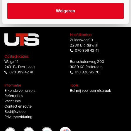
Rotterdam:
010 820 95 70
of
mail
ons.
Weigeren
Hoofdkantoor
Zuiderweg 90
2289 BR Rijswijk
070 399 42 41
Opslaglocaties
Wolga 14
Bunschotenweg 200
2491 BJ Den Haag
3089 KC Rotterdam
070 399 42 41
010 820 95 70
Informatie
Tools
Erkende verhuizers
Bel mij voor een afspraak
Referenties
Vacatures
Contact en route
Bedrijfsvideo
Privacyverklaring