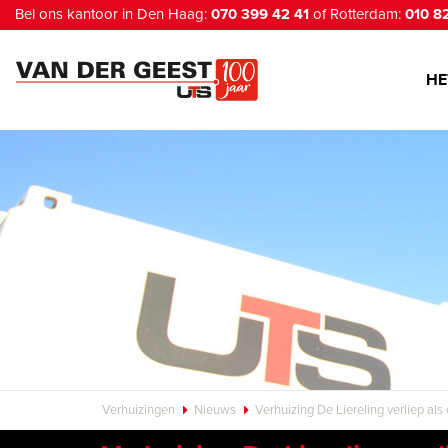
Bel ons kantoor in Den Haag:
070 399 42 41
of Rotterdam:
010 8
HE
Verhuizingen
Nieuws
Verhuizing De Liereling verliep als 