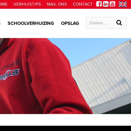
OME
VERHUISTIPS
MAIL ONS
CONTACT
G
SCHOOLVERHUIZING
OPSLAG