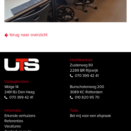
terug naar overzicht
Hoofdkantoor
Zuiderweg 90
2289 BR Rijswijk
070 399 42 41
Opslaglocaties
Wolga 14
Bunschotenweg 200
2491 BJ Den Haag
3089 KC Rotterdam
070 399 42 41
010 820 95 70
Informatie
Tools
Erkende verhuizers
Bel mij voor een afspraak
Referenties
Vacatures