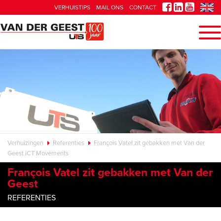
VERHUISTIPS
MAIL ONS
CONTACT
Verhuizingen
Referenties
François Vatel zit gebakken met Van der
Geest ICT Movements
François Vatel zit gebakken met Van der
Geest
REFERENTIES