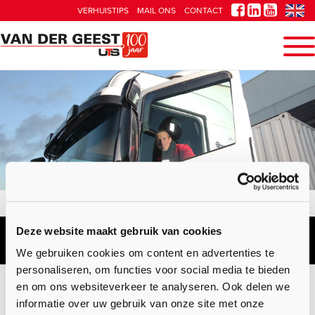
VERHUISTIPS
MAIL ONS
CONTACT
Verhuizingen
Films
Terug in de tijd met UTS Van der Geest
Terug in de tijd
Deze website maakt gebruik van cookies
FILMS
We gebruiken cookies om content en advertenties te
personaliseren, om functies voor social media te bieden
en om ons websiteverkeer te analyseren. Ook delen we
Terug in de tijd met UTS Van der
informatie over uw gebruik van onze site met onze